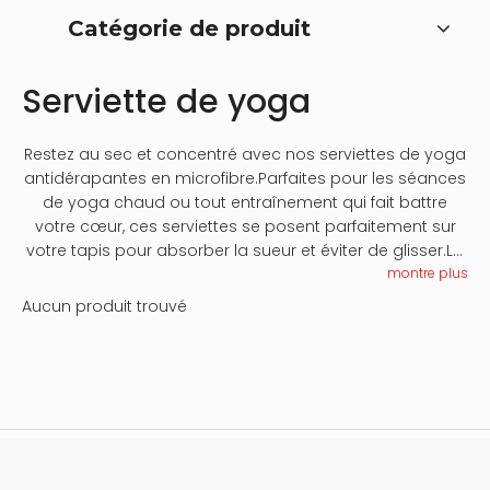
Catégorie de produit
Serviette de yoga
Restez au sec et concentré avec nos serviettes de yoga
antidérapantes en microfibre.Parfaites pour les séances
de yoga chaud ou tout entraînement qui fait battre
votre cœur, ces serviettes se posent parfaitement sur
votre tapis pour absorber la sueur et éviter de glisser.La
microfibre à séchage rapide garantit une surface
montre plus
hygiénique pour chaque pratique, tandis que les
Aucun produit trouvé
designs vibrants gardent votre esprit éveillé.