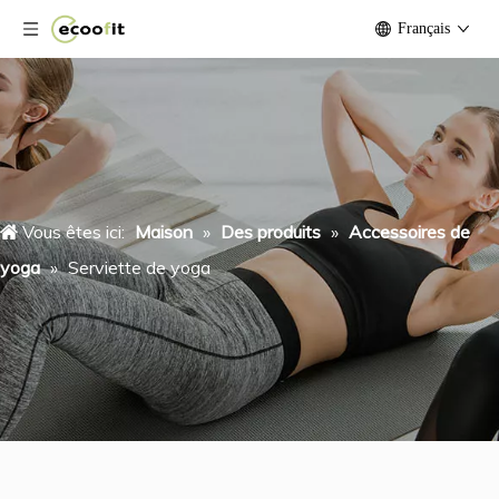
Français
Vous êtes ici:
Maison
»
Des produits
»
Accessoires de
yoga
»
Serviette de yoga