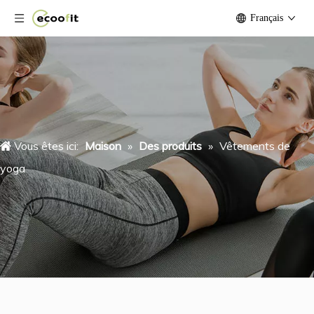
Français
Vous êtes ici:
Maison
»
Des produits
»
Vêtements de
yoga